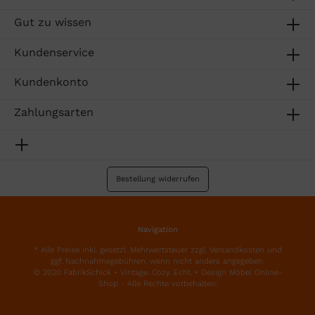
Gut zu wissen
Kundenservice
Kundenkonto
Zahlungsarten
Bestellung widerrufen
Navigation
* Alle Preise inkl. gesetzl. Mehrwertsteuer zzgl.
Versandkosten
und
ggf. Nachnahmegebühren, wenn nicht anders angegeben.
© 2020 FabrikSchick • Vintage. Cozy. Echt. • Design Möbel Online-
Shop - Alle Rechte vorbehalten.