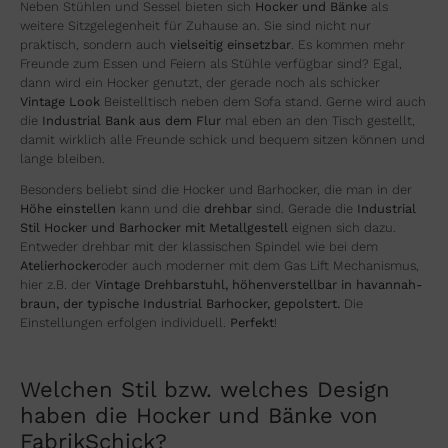
Neben Stühlen und Sessel bieten sich
Hocker und Bänke
als
weitere Sitzgelegenheit für Zuhause an. Sie sind nicht nur
praktisch, sondern auch
vielseitig einsetzbar
. Es kommen mehr
Freunde zum Essen und Feiern als Stühle verfügbar sind? Egal,
dann wird ein Hocker genutzt, der gerade noch als schicker
Vintage Look
Beistelltisch neben dem Sofa stand. Gerne wird auch
die
Industrial Bank aus dem Flur
mal eben an den Tisch gestellt,
damit wirklich alle Freunde schick und bequem sitzen können und
lange bleiben.
Besonders beliebt sind die Hocker und Barhocker, die man in der
Höhe einstellen
kann und die
drehbar
sind. Gerade die
Industrial
Stil Hocker und Barhocker mit Metallgestell
eignen sich dazu.
Entweder drehbar mit der klassischen Spindel wie bei dem
Atelierhocker
oder auch moderner mit dem Gas Lift Mechanismus,
hier z.B. der
Vintage Drehbarstuhl, höhenverstellbar in havannah-
braun, der typische Industrial Barhocker, gepolstert
.
Die
Einstellungen erfolgen individuell.
Perfekt
!
Welchen Stil bzw. welches Design
haben die Hocker und Bänke von
FabrikSchick?