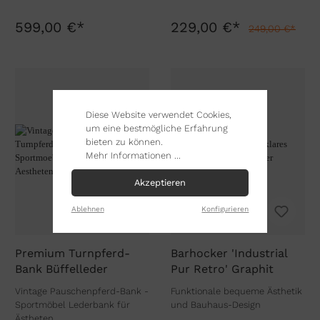
599,00 €*
229,00 €*
249,00 €*
Diese Website verwendet Cookies,
um eine bestmögliche Erfahrung
bieten zu können.
Mehr Informationen ...
Akzeptieren
Ablehnen
Konfigurieren
Premium Turnpferd-
Barhocker 'Industrial
Bank Büffelleder
Pur Retro' Graphit
Vintage Pauschenpferd-Bank -
Funktionale bequeme Ästhetik
Sportmöbel Lederbank für
und Bauhaus-Design
Ästheten