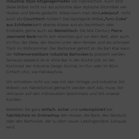
Industrial Style Sitzgelegenheiten
von Fabrikschick. Auch sind
diese Möbel nicht nur als schlichte aber stylische Sitzmöbel wie
Hocker und Bänke gedacht. Wieso kann man den
Lederpouf
nicht
auch als
Couchtisch
nutzen? Das Sportgerät Möbel
„Turn-Cube“
aus Echtleder
sieht ebenso klasse aus als Nachttisch oder
Endtable, gerne auch als
Beistelltisch
. Die Mid Century
Pierre
Jeanneret Bank
macht sich ebenfalls gut vor dem Bett, aber auch
im Flur, der Diele, der Nische unter dem Fenster und als schmaler
Tisch im Wohnzimmer. Der Barhocker gehört an die Bar! Klar kann
der
höhenverstellbare Industrial Barhocker
da platziert werden.
Genauso passend ist er ohne Bar in der Küche (z.B. an der
Kochinsel der Industrie Design Küche), im Flur oder im Büro.
Einfach chic, wie Fabrikschick.
Wir schreiben nicht vor, was mit den Vintage und Industrial Stil
Möbeln von FabrikSchick gemacht werden darf, soll, muss. Wir
vertrauen auf den individuellen Geschmack und Stil unserer
Kunden.
Bestellen Sie ganz
einfach
,
sicher
und
unkompliziert
bei
FabrikSchick im Onlineshop
den Hocker, die Bank, den Barstuhl
oder den Barhocker, der zu dem neuen Lieblingsmöbel Zuhause
wird.