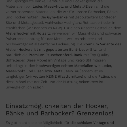
und Sportgeräte Bänke, Barstühle und Hocker geben die
Materialien vor.
Leder, Massivholz und Metall/Eisen
sind die
vorherrschenden Materialien, die wir für unsere Barhocker, Bänke
und Hocker nutzen. Die
Gym-Bänke
mit gepolstertem Echtleder
Sitz und Metallgestell, wahlweise Hochglanz Rot lackiert oder in
stahlfarben (wir nennen es RAW). Für einen unserer Bestseller, dem
Atelierhocker mit Holzsitz
verwenden wir Massivholz und schwarze
Pulverbeschichtung für das Metall, weil es robuster und
hochwertiger ist als einfache Lackierung. Die
Premium Variante des
Atelier-Hockers ist mit gepolsterten Echt-Leder Sitz
. Und
natürlich die
Premium
Pauschenpferd-Bank
mit Top Quality
Büffelleder. Diese Möbel im Vintage und Retro Stil müssen
unbedingt in den
hochwertigen echten Materialien wie Leder,
Massivholz und Eisen bzw. Metall sein
. Außerdem ist es
langlebiger
(wir wollen KEINE #fastfurniture)
und die
Patina
, die
diese Möbel mit der Zeit und der Nutzung bekommen ist
unvergleichlich
schön
.
Einsatzmöglichkeiten der Hocker,
Bänke und Barhocker? Grenzenlos!
Es gibt nicht die eine Möglichkeit, für die
schicken Vintage und