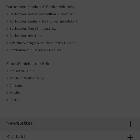
Barhocker, Hocker & Bänke exklusiv
√ Barhocker höhenverstellbar / drehbar
√ Barhocker Leder / Barhocker gepolstert
√
Barhocker Metall Industrial
√
Barhocker mit Holz
√ schicke Vintage & ModernRetro Hocker
√ Sitzbänke für längeren Genuss
FabrikSchick - die Stile
√ Industrial Chic
√ Modern MidCentury
√ Vintage
√ Modern
√ Retro
Newsletter
Kontakt