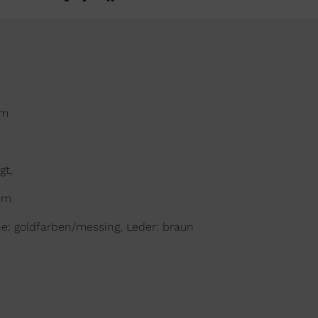
cm
gt,
aum
ne: goldfarben/messing, Leder: braun