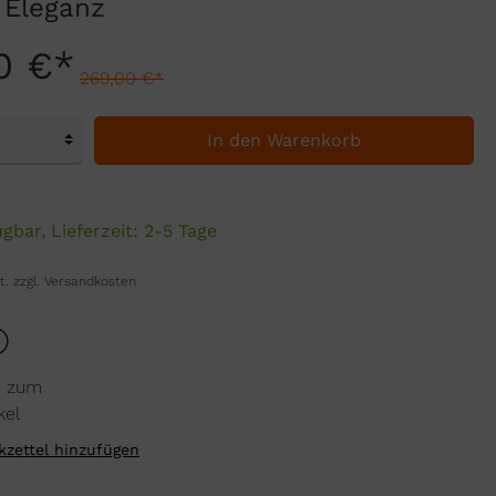
 Eleganz
0 €*
269,00 €*
In den Warenkorb
gbar, Lieferzeit: 2-5 Tage
t. zzgl. Versandkosten
n zum
kel
zettel hinzufügen