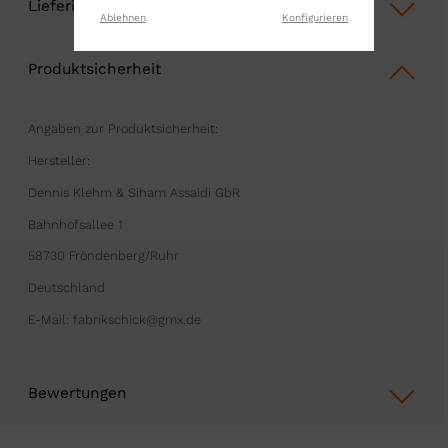
Lieferinformationen
Ablehnen
Konfigurieren
Produktsicherheit
Angaben zur Produktsicherheit:
Hersteller:
Dennis Klehm & Siham Assaidi GbR
Bahnhofsallee 1
58730 Fröndenberg/Ruhr
Deutschland
E-Mail: fabrikschick@gmx.de
Bewertungen