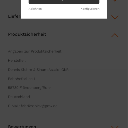
Ablehnen
Konfigurieren
Lieferinformationen
Produktsicherheit
Angaben zur Produktsicherheit:
Hersteller:
Dennis Klehm & Siham Assaidi GbR
Bahnhofsallee 1
58730 Fröndenberg/Ruhr
Deutschland
E-Mail: fabrikschick@gmx.de
Bewertungen