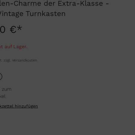
len-Charme der Extra-Klasse -
Vintage Turnkasten
00 €*
t auf Lager.
t. zzgl. Versandkosten
n zum
kel
zettel hinzufügen