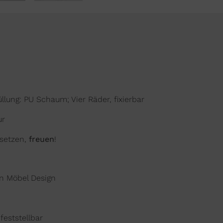
üllung: PU Schaum; Vier Räder, fixierbar
ur
nsetzen,
freuen
!
en Möbel Design
 feststellbar