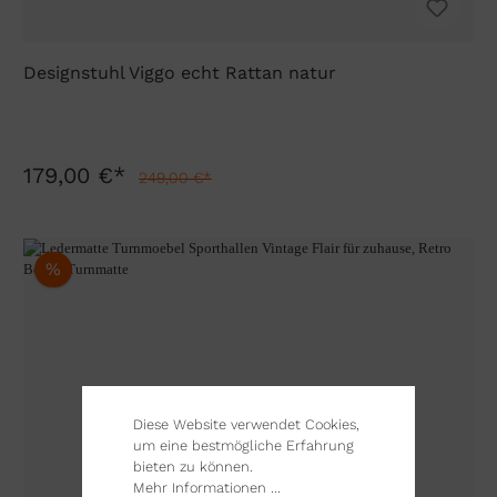
Designstuhl Viggo echt Rattan natur
179,00 €*
249,00 €*
%
Diese Website verwendet Cookies,
um eine bestmögliche Erfahrung
bieten zu können.
Mehr Informationen ...