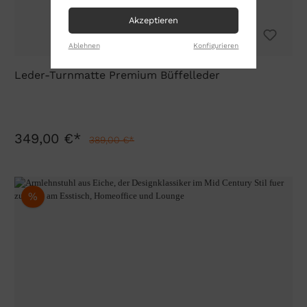
Akzeptieren
Ablehnen
Konfigurieren
Leder-Turnmatte Premium Büffelleder
349,00 €*
389,00 €*
%