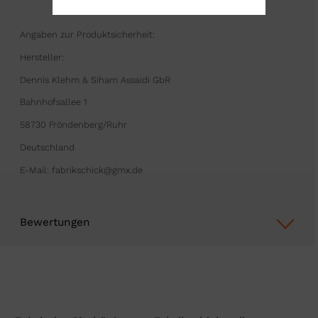
Angaben zur Produktsicherheit:
Hersteller:
Dennis Klehm & Siham Assaidi GbR
Bahnhofsallee 1
58730 Fröndenberg/Ruhr
Deutschland
E-Mail: fabrikschick@gmx.de
Bewertungen