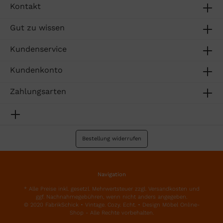
Kontakt
Gut zu wissen
Kundenservice
Kundenkonto
Zahlungsarten
Bestellung widerrufen
Navigation
* Alle Preise inkl. gesetzl. Mehrwertsteuer zzgl.
Versandkosten
und
ggf. Nachnahmegebühren, wenn nicht anders angegeben.
© 2020 FabrikSchick • Vintage. Cozy. Echt. • Design Möbel Online-
Shop - Alle Rechte vorbehalten.