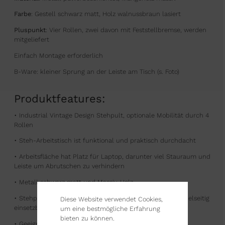
Farbe
: Gestell schwarz matt, Holz walnussbraun lasiert
Pluspunkt
: Vier Rollen, zwei davon mit Feststellbremse, werden
mitgeliefert
Einfach Montage erforderlich
B-Ware: kleiner Sprung an der Leiste am Tisch (s. Foto)
Produktfeatures:
• Industrial Vintage Design Stehpult, optionale Mobilität durch 4
Rollen
• Steh-Arbeitstisch ist funktional und praktisch durchdacht
• Arbeitsfläche hat Platz für Laptop, darunter viel Stauraum und
Leiste um Abrutschen zu verhindern
• Metall schwarz matt und Massiv-Holz
• Stehpult ist multifunktional, stabil, massiv, mobil und vielseitig
Diese Website verwendet Cookies,
einsetzbar
um eine bestmögliche Erfahrung
bieten zu können.
• Geeignet für Zuhause, Homeoffice, Co-Working, Büro,