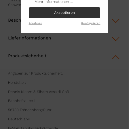
Mehr Informationen ...
Showroom und Gastronomie
Akzeptieren
Beschreibung
Ablehnen
Konfigurieren
Lieferinformationen
Produktsicherheit
Angaben zur Produktsicherheit:
Hersteller:
Dennis Klehm & Siham Assaidi GbR
Bahnhofsallee 1
58730 Fröndenberg/Ruhr
Deutschland
E-Mail: fabrikschick@gmx.de