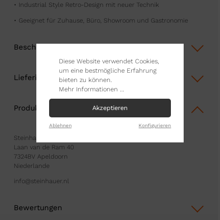
• Industrial Style Retro-Design mit neuer Technik
• Geeignet für Zuhause, Büro, Showroom und Gastronomie
Beschreibung
Diese Website verwendet Cookies,
um eine bestmögliche Erfahrung
Lieferinformationen
bieten zu können.
Mehr Informationen ...
Produktsicherheit
Akzeptieren
Ablehnen
Konfigurieren
Steinhauer B.V.
Laan van de Ram 40
7324BV Apeldoorn
Niederlande
info@steinhauer.nl
Bewertungen