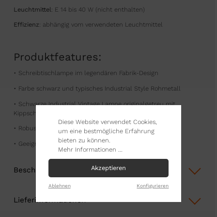
Leuchtmittel
: E 14 bis 40 W (nicht enthalten)
Effizienz
: abhängig vom verwendeten Leuchtmittel
Produktfeatures:
• Schreibtischlampe im legendären Fabrik-Design
• Farbe schwarz und typisches Industrial Style Rohmetall
• Schwarze Industrial Vintage Lampe originalgetreu mit
Kippschalter
Diese Website verwendet Cookies,
• Robust, grazil und legendäres Design
um eine bestmögliche Erfahrung
bieten zu können.
• Geeignet für Zuhause, Büro und Showroom
Mehr Informationen ...
Akzeptieren
Beschreibung
Ablehnen
Konfigurieren
Lieferinformationen