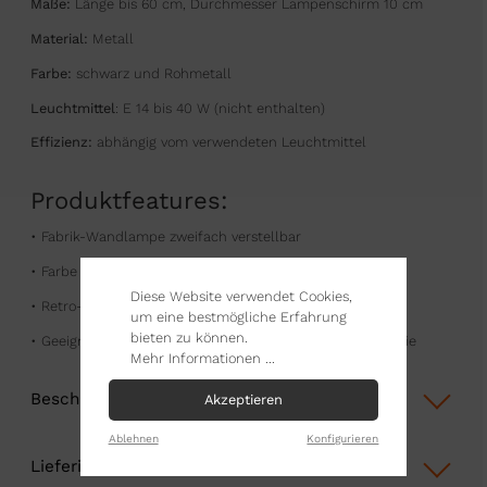
Maße:
Länge bis 60 cm, Durchmesser Lampenschirm 10 cm
Material:
Metall
Farbe:
schwarz und Rohmetall
Leuchtmittel
: E 14 bis 40 W (nicht enthalten)
Effizienz:
abhängig vom verwendeten Leuchtmittel
Produktfeatures:
• Fabrik-Wandlampe zweifach verstellbar
• Farbe schwarz und Rohmetall
Diese Website verwendet Cookies,
• Retro-Design mit neuer Technik
um eine bestmögliche Erfahrung
bieten zu können.
• Geeignet für Zuhause, Büro, Showroom und Gastronomie
Mehr Informationen ...
Beschreibung
Akzeptieren
Ablehnen
Konfigurieren
Lieferinformationen