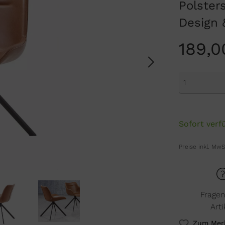
Polster
Design 
189,0
Sofort verfü
Preise inkl. MwS
Frage
Arti
Zum Merk