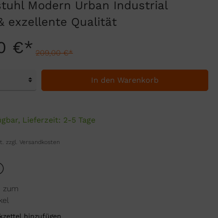
stuhl Modern Urban Industrial
& exzellente Qualität
0 €*
209,00 €*
In den Warenkorb
gbar, Lieferzeit: 2-5 Tage
t. zzgl. Versandkosten
n zum
kel
zettel hinzufügen