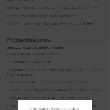
ragen 1 cm hervor
Material:
Korpus HPL / Leisten Aluminium / Ball-Corners Stahl
Farbe:
schwarz mit Hexagon-Profil Oberfläche
Keine Montage erforderlich, auspacken, hinstellen,
freuen
!
Produktfeatures:
Getestete Idealmaße und Funktionen
• 2 Ablageborde (auch für Ordner)
• 1 Schublade für A4-Formate
• 4 Staufächer mit unterschiedlichen Höhen in der Tür (auch für
Flaschen geeignet)
• Keine losen Böden und Fächer, alles ist fest montiert
• Robuste Türbefestigung mit durchlaufendem Scharnierband
• 5 bewegliche Profirollen, davon 3 mit Feststellbremse
• Abschließbar durch z.B. Vorhängeschloss (nicht enthalten)
Diese Website verwendet Cookies,